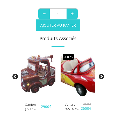
AJOUTER AU PANIER
Produits Associés
-1.89%
Camion
2650
€
Voiture
Voiture
2950
€
2900
€
2600
€
grue "
"REINES
"CAR'S Mc
CAR'S
DES
QUENN "