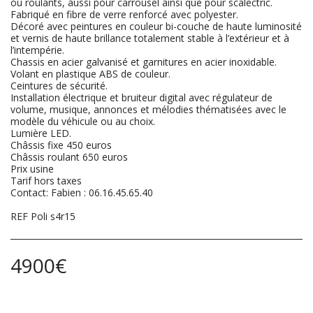
ou roulants, aussi pour carrousel ainsi que pour scalectric.
Fabriqué en fibre de verre renforcé avec polyester.
Décoré avec peintures en couleur bi-couche de haute luminosité
et vernis de haute brillance totalement stable à l’extérieur et à
l’intempérie.
Chassis en acier galvanisé et garnitures en acier inoxidable.
Volant en plastique ABS de couleur.
Ceintures de sécurité.
Installation électrique et bruiteur digital avec régulateur de
volume, musique, annonces et mélodies thématisées avec le
modèle du véhicule ou au choix.
Lumière LED.
Châssis fixe 450 euros
Châssis roulant 650 euros
Prix usine
Tarif hors taxes
Contact: Fabien : 06.16.45.65.40
REF Poli s4r15
4900
€